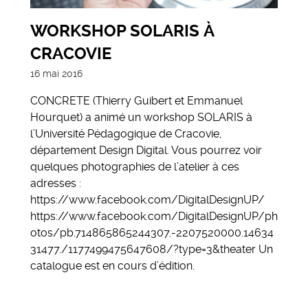
WORKSHOP SOLARIS À
CRACOVIE
16 mai 2016
CONCRETE (Thierry Guibert et Emmanuel
Hourquet) a animé un workshop SOLARIS à
l’Université Pédagogique de Cracovie,
département Design Digital. Vous pourrez voir
quelques photographies de l’atelier à ces
adresses :
https://www.facebook.com/DigitalDesignUP/
https://www.facebook.com/DigitalDesignUP/ph
otos/pb.714865865244307.-2207520000.14634
31477./1177499475647608/?type=3&theater Un
catalogue est en cours d’édition.