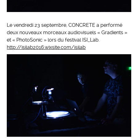
Le vendredi 23 septembre, CONCRETE a performé
deux nouveaux morceaux audiovisuels « Gradients »
et « PhotoSonic » lors du festival ISI_Lab.
http://isilab2016.wixsite.com/isilab