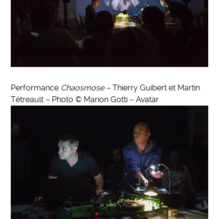
Performance
Chaosmose –
Thierry Guibert et Martin
Tétreault – Photo © Marion Gotti – Avatar