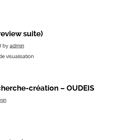
eview suite)
8
by
admin
e visualisation.
cherche-création – OUDEIS
min