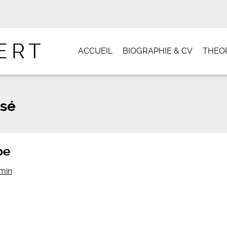
ERT
ACCUEIL
BIOGRAPHIE & CV
THEOR
sé
pe
min